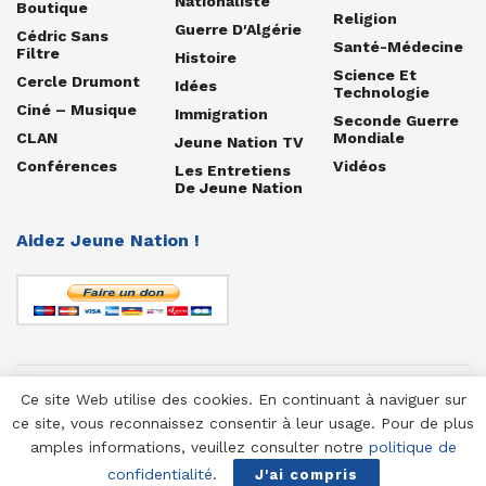
Nationaliste
Boutique
Religion
Guerre D'Algérie
Cédric Sans
Santé-Médecine
Filtre
Histoire
Science Et
Cercle Drumont
Idées
Technologie
Ciné – Musique
Immigration
Seconde Guerre
CLAN
Mondiale
Jeune Nation TV
Conférences
Vidéos
Les Entretiens
De Jeune Nation
Aidez Jeune Nation !
Ce site Web utilise des cookies. En continuant à naviguer sur
© 1958-2025 Jeune Nation
ce site, vous reconnaissez consentir à leur usage. Pour de plus
amples informations, veuillez consulter notre
politique de
confidentialité
.
J'ai compris