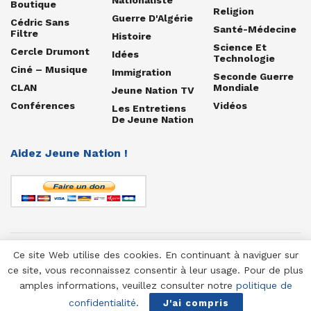
Boutique
Religion
Guerre D'Algérie
Cédric Sans
Santé-Médecine
Filtre
Histoire
Science Et
Cercle Drumont
Idées
Technologie
Ciné – Musique
Immigration
Seconde Guerre
CLAN
Mondiale
Jeune Nation TV
Conférences
Vidéos
Les Entretiens
De Jeune Nation
Aidez Jeune Nation !
Ce site Web utilise des cookies. En continuant à naviguer sur
© 1958-2025 Jeune Nation
ce site, vous reconnaissez consentir à leur usage. Pour de plus
amples informations, veuillez consulter notre
politique de
confidentialité
.
J'ai compris