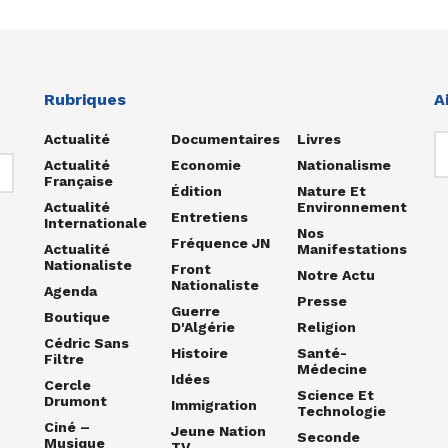
Rubriques
A
Actualité
Documentaires
Livres
Actualité
Economie
Nationalisme
Française
Édition
Nature Et
Actualité
Environnement
Entretiens
Internationale
Nos
Fréquence JN
Actualité
Manifestations
Nationaliste
Front
Notre Actu
Nationaliste
Agenda
Presse
Guerre
Boutique
D'Algérie
Religion
Cédric Sans
Histoire
Santé-
Filtre
Médecine
Idées
Cercle
Science Et
Drumont
Immigration
Technologie
Ciné –
Jeune Nation
Seconde
Musique
TV