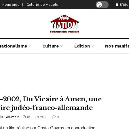
Nous aider !
Galerie de visuels
S'iden
Nationalisme
Culture
Édition
Nos manif
–2002, Du Vicaire à Amen, une
oire judéo-franco-allemande
cis Goumain
18 JUIN 2026
0
 un film réalisé par Costa-Gavras en coproduction