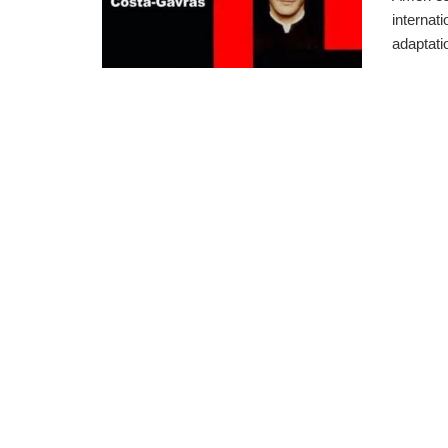
internat
adaptati