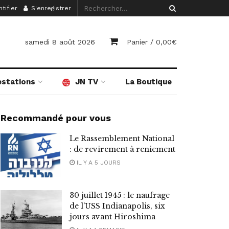
tifier
S'enregistrer
samedi 8 août 2026
Panier /
0,00
€
estations
JN TV
La Boutique
Recommandé pour vous
Le Rassemblement National
: de revirement à reniement
IL Y A 5 JOURS
30 juillet 1945 : le naufrage
de l’USS Indianapolis, six
jours avant Hiroshima