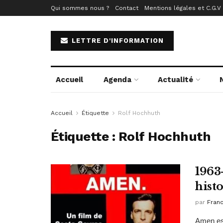
Qui sommes nous ?
Contact
Mentions légales et C.G.V
LETTRE D'INFORMATION
Accueil
Agenda
Actualité
Accueil
Étiquette
Rolf Hochhuth
Étiquette :
Rolf Hochhuth
1963
hist
par
Fran
Amen est