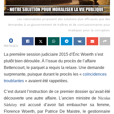
Les nationalistes proposent des solutions plus efficaces que des
demandes à un gouvernement de traîtres et de concussionnaires pour
éradiquer pour la corruption.
0
PARTAGES
La première session judiciaire 2015 d’Éric Woerth s’est
plutôt bien déroulée. À l’issue du procès de l’affaire
Bettencourt, le parquet a requis la relaxe. Une demande
surprenante, puisque durant le procès les «
coïncidences
troublantes
» avaient été rappelées.
C’est durant l’instruction de ce premier dossier qu’avait été
découverte une autre affaire. L’ancien ministre de
Nicolas
Sárközy
est accusé d’avoir fait embaucher sa femme,
Florence Woerth, par Patrice De Maistre, le gestionnaire