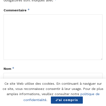
*
obligatoires sont indiqués avec
*
Commentaire
*
Nom
Ce site Web utilise des cookies. En continuant à naviguer sur
ce site, vous reconnaissez consentir à leur usage. Pour de plus
*
E-mail
amples informations, veuillez consulter notre
politique de
confidentialité
.
J'ai compris