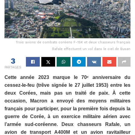
Trois avions de combats coréens F-15K et deux chasseurs français
Rafale effectuent un vol dans le ciel de Busan
3
PARTAGES
Cette année 2023 marque le 70
anniversaire du
e
cessez-le-feu (trêve signée le 27 juillet 1953) entre les
deux Corées, mais pas un traité de paix. À cette
occasion, Macron a envoyé des moyens militaires
français pour participer, pour la première fois depuis la
guerre de Corée, à un exercice militaire aérien avec
l’armée sud-coréenne. Deux chasseurs Rafale, un
avion de transport A400M et un avion ravitailleur