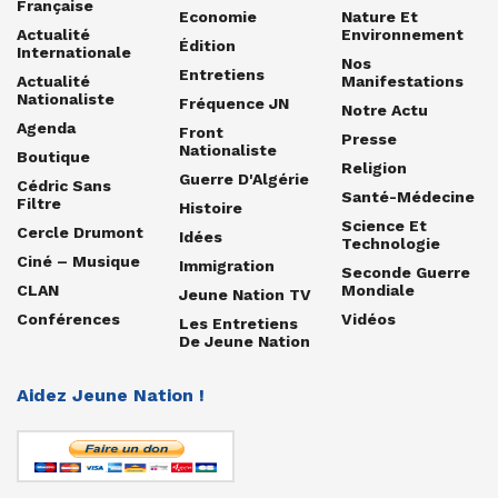
Française
Economie
Nature Et
Actualité
Environnement
Édition
Internationale
Nos
Entretiens
Actualité
Manifestations
Nationaliste
Fréquence JN
Notre Actu
Agenda
Front
Presse
Nationaliste
Boutique
Religion
Guerre D'Algérie
Cédric Sans
Santé-Médecine
Filtre
Histoire
Science Et
Cercle Drumont
Idées
Technologie
Ciné – Musique
Immigration
Seconde Guerre
CLAN
Mondiale
Jeune Nation TV
Conférences
Vidéos
Les Entretiens
De Jeune Nation
Aidez Jeune Nation !