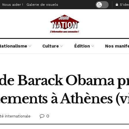
Nous aider !
Galerie de visuels
S'iden
Nationalisme
Culture
Édition
Nos manif
ite de Barack Obama 
tements à Athènes (v
0
té internationale