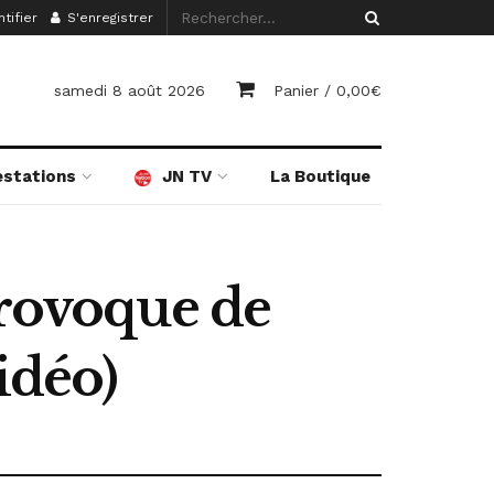
tifier
S'enregistrer
samedi 8 août 2026
Panier /
0,00
€
estations
JN TV
La Boutique
provoque de
idéo)