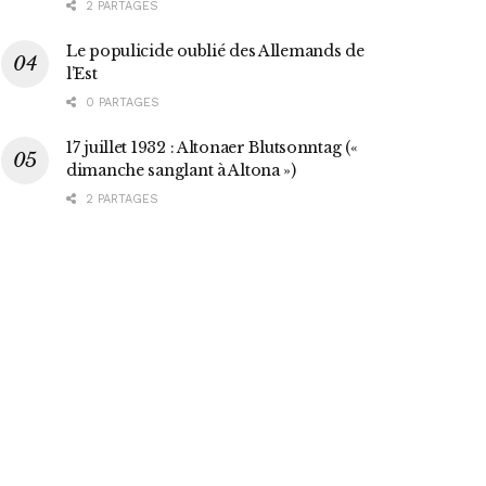
2 PARTAGES
Le populicide oublié des Allemands de
l’Est
0 PARTAGES
17 juillet 1932 : Altonaer Blutsonntag («
dimanche sanglant à Altona »)
2 PARTAGES