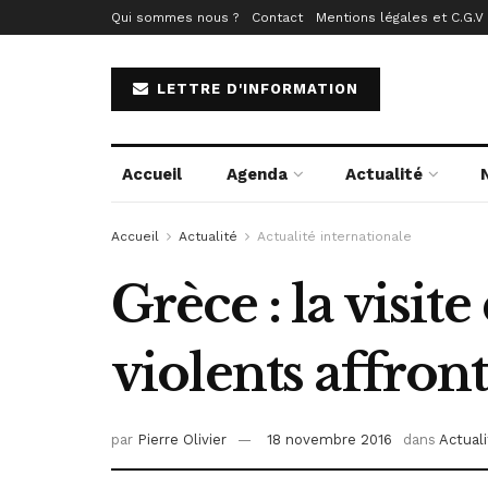
Qui sommes nous ?
Contact
Mentions légales et C.G.V
LETTRE D'INFORMATION
Accueil
Agenda
Actualité
Accueil
Actualité
Actualité internationale
Grèce : la vis
violents affron
par
Pierre Olivier
18 novembre 2016
dans
Actuali