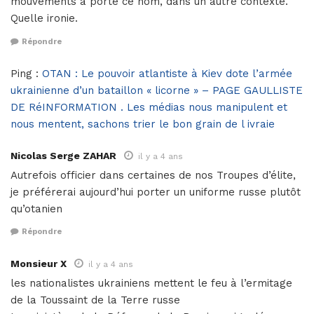
mouvements a porté ce nom, dans un autre contexte.
Quelle ironie.
Répondre
Ping :
OTAN : Le pouvoir atlantiste à Kiev dote l’armée
ukrainienne d’un bataillon « licorne » – PAGE GAULLISTE
DE RéINFORMATION . Les médias nous manipulent et
nous mentent, sachons trier le bon grain de l ivraie
Nicolas Serge ZAHAR
il y a 4 ans
Autrefois officier dans certaines de nos Troupes d’élite,
je préférerai aujourd’hui porter un uniforme russe plutôt
qu’otanien
Répondre
Monsieur X
il y a 4 ans
les nationalistes ukrainiens mettent le feu à l’ermitage
de la Toussaint de la Terre russe