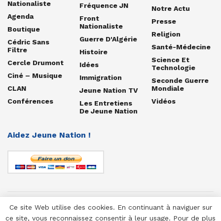
Nationaliste
Fréquence JN
Notre Actu
Agenda
Front
Presse
Nationaliste
Boutique
Religion
Guerre D'Algérie
Cédric Sans
Santé-Médecine
Filtre
Histoire
Science Et
Cercle Drumont
Idées
Technologie
Ciné – Musique
Immigration
Seconde Guerre
CLAN
Mondiale
Jeune Nation TV
Conférences
Vidéos
Les Entretiens
De Jeune Nation
Aidez Jeune Nation !
Ce site Web utilise des cookies. En continuant à naviguer sur
© 1958-2025 Jeune Nation
ce site, vous reconnaissez consentir à leur usage. Pour de plus