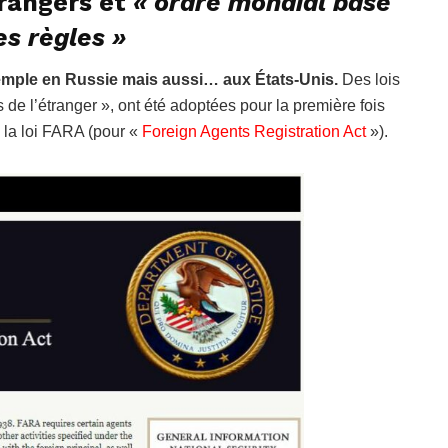
trangers et
« ordre mondial basé
es règles »
 exemple en Russie mais aussi… aux États-Unis.
Des lois
 de l’étranger », ont été adoptées pour la première fois
c la loi FARA (pour «
Foreign Agents Registration Act
»).