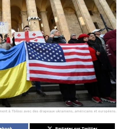
ment à Tbilissi avec des drapeaux ukrainiens, américains et européens.
cebook
Partager sur Twitter