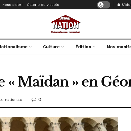
Nous aider !
Galerie de visuels
S'iden
Nationalisme
Culture
Édition
Nos manif
e « Maïdan » en Géo
0
nternationale