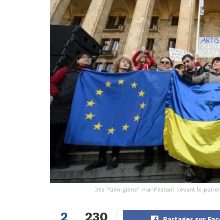
Des "Géorgiens" manifestant devant le parle
2
230
Partager sur Fa