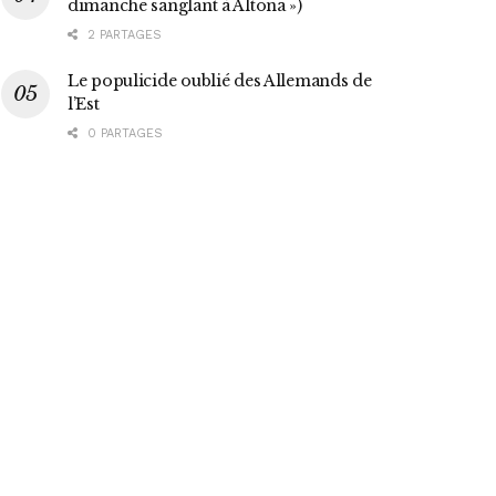
dimanche sanglant à Altona »)
2 PARTAGES
Le populicide oublié des Allemands de
l’Est
0 PARTAGES