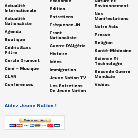
Economie
Nature Et
Actualité
Environnement
Édition
Internationale
Nos
Entretiens
Actualité
Manifestations
Nationaliste
Fréquence JN
Notre Actu
Agenda
Front
Presse
Nationaliste
Boutique
Religion
Guerre D'Algérie
Cédric Sans
Santé-Médecine
Filtre
Histoire
Science Et
Cercle Drumont
Idées
Technologie
Ciné – Musique
Immigration
Seconde Guerre
CLAN
Mondiale
Jeune Nation TV
Conférences
Vidéos
Les Entretiens
De Jeune Nation
Aidez Jeune Nation !