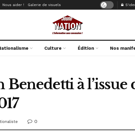
Nous aider !
Galerie de visuels
S'iden
Nationalisme
Culture
Édition
Nos manif
Benedetti à l’issue 
017
0
tionaliste