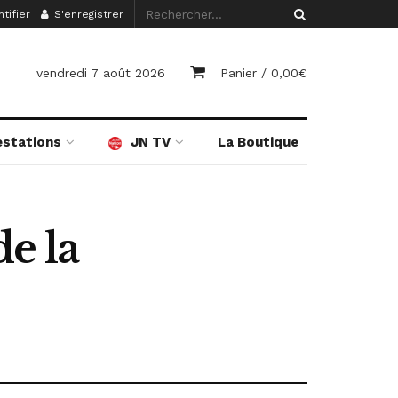
tifier
S'enregistrer
vendredi 7 août 2026
Panier /
0,00
€
estations
JN TV
La Boutique
de la