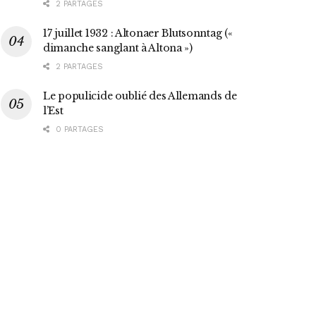
2 PARTAGES
17 juillet 1932 : Altonaer Blutsonntag («
dimanche sanglant à Altona »)
2 PARTAGES
Le populicide oublié des Allemands de
l’Est
0 PARTAGES