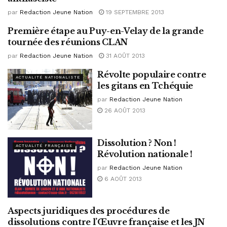
par
Redaction Jeune Nation
19 SEPTEMBRE 2013
Première étape au Puy-en-Velay de la grande
ACTUALITÉ NATIONALISTE
tournée des réunions CLAN
par
Redaction Jeune Nation
31 AOÛT 2013
Révolte populaire contre
ACTUALITÉ NATIONALISTE
les gitans en Tchéquie
par
Redaction Jeune Nation
26 AOÛT 2013
Dissolution ? Non !
ACTUALITÉ FRANÇAISE
Révolution nationale !
par
Redaction Jeune Nation
6 AOÛT 2013
Aspects juridiques des procédures de
ACTUALITÉ NATIONALISTE
dissolutions contre l’Œuvre française et les JN