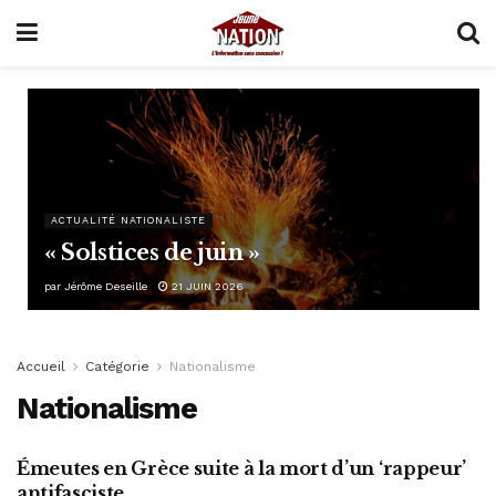
ACTUALITÉ NATIONALISTE
« Solstices de juin »
par
Jérôme Deseille
21 JUIN 2026
Accueil
Catégorie
Nationalisme
Nationalisme
Émeutes en Grèce suite à la mort d’un ‘rappeur’
ACTUALITÉ NATIONALISTE
antifasciste