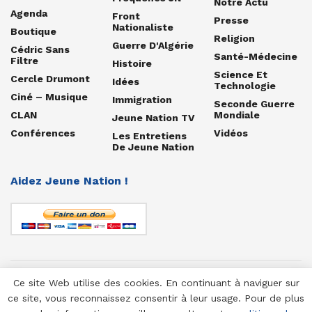
Notre Actu
Agenda
Front
Presse
Nationaliste
Boutique
Religion
Guerre D'Algérie
Cédric Sans
Santé-Médecine
Filtre
Histoire
Science Et
Cercle Drumont
Idées
Technologie
Ciné – Musique
Immigration
Seconde Guerre
CLAN
Mondiale
Jeune Nation TV
Conférences
Vidéos
Les Entretiens
De Jeune Nation
Aidez Jeune Nation !
Ce site Web utilise des cookies. En continuant à naviguer sur
© 1958-2025 Jeune Nation
ce site, vous reconnaissez consentir à leur usage. Pour de plus