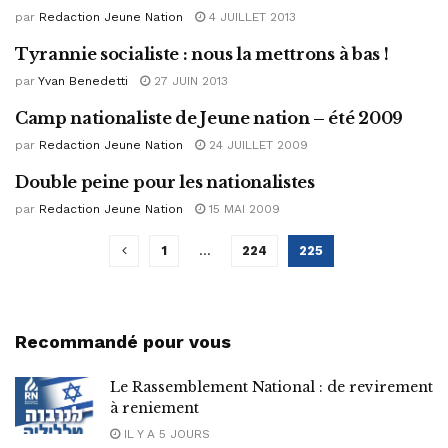
par
Redaction Jeune Nation
4 JUILLET 2013
Tyrannie socialiste : nous la mettrons à bas !
ACTUALITÉ NATIONALISTE
par
Yvan Benedetti
27 JUIN 2013
Camp nationaliste de Jeune nation – été 2009
ACTUALITÉ NATIONALISTE
par
Redaction Jeune Nation
24 JUILLET 2009
Double peine pour les nationalistes
ACTUALITÉ FRANÇAISE
par
Redaction Jeune Nation
15 MAI 2009
1
…
224
225
Recommandé pour vous
Le Rassemblement National : de revirement
à reniement
IL Y A 5 JOURS