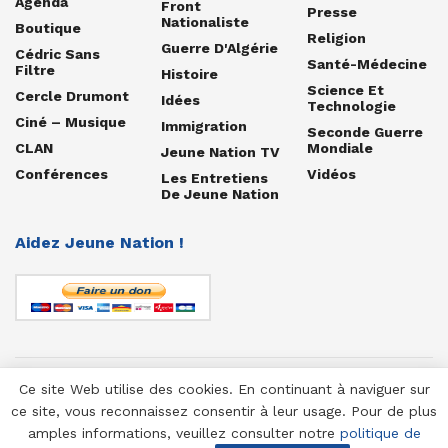
Agenda
Front
Presse
Nationaliste
Boutique
Religion
Guerre D'Algérie
Cédric Sans
Santé-Médecine
Filtre
Histoire
Science Et
Cercle Drumont
Idées
Technologie
Ciné – Musique
Immigration
Seconde Guerre
CLAN
Mondiale
Jeune Nation TV
Conférences
Vidéos
Les Entretiens
De Jeune Nation
Aidez Jeune Nation !
Ce site Web utilise des cookies. En continuant à naviguer sur
© 1958-2025 Jeune Nation
ce site, vous reconnaissez consentir à leur usage. Pour de plus
amples informations, veuillez consulter notre
politique de