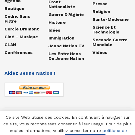
Agenda
Front
Presse
Nationaliste
Boutique
Religion
Guerre D'Algérie
Cédric Sans
Santé-Médecine
Filtre
Histoire
Science Et
Cercle Drumont
Idées
Technologie
Ciné – Musique
Immigration
Seconde Guerre
CLAN
Mondiale
Jeune Nation TV
Conférences
Vidéos
Les Entretiens
De Jeune Nation
Aidez Jeune Nation !
Ce site Web utilise des cookies. En continuant à naviguer sur
© 1958-2025 Jeune Nation
ce site, vous reconnaissez consentir à leur usage. Pour de plus
amples informations, veuillez consulter notre
politique de