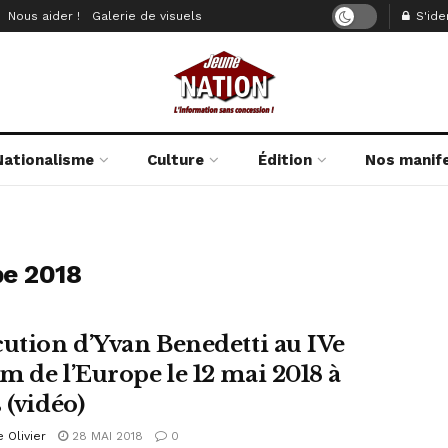
Nous aider !
Galerie de visuels
S'iden
Nationalisme
Culture
Édition
Nos manif
pe 2018
cution d’Yvan Benedetti au IVe
m de l’Europe le 12 mai 2018 à
 (vidéo)
e Olivier
28 MAI 2018
0