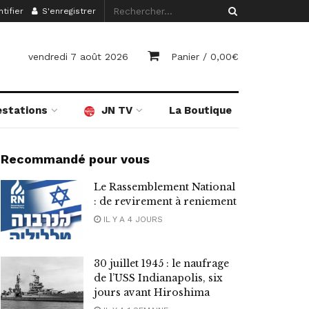
tifier
S'enregistrer
vendredi 7 août 2026
Panier /
0,00
€
estations
JN TV
La Boutique
Recommandé pour vous
Le Rassemblement National
: de revirement à reniement
IL Y A 4 JOURS
30 juillet 1945 : le naufrage
de l’USS Indianapolis, six
jours avant Hiroshima