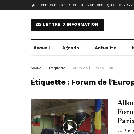
Qui sommes nous ?
Contact
Mentions légales et C.G.V
LETTRE D'INFORMATION
Accueil
Agenda
Actualité
Accueil
Étiquette
Forum de l'Europe 2018
Étiquette :
Forum de l’Euro
Allo
Foru
Paris
par
Pierr