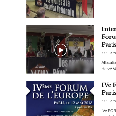
Inte
Foru
Paris
par
Pierr
Allocuti
Hervé V
IVe 
Pari
par
Pierr
IVe FOR