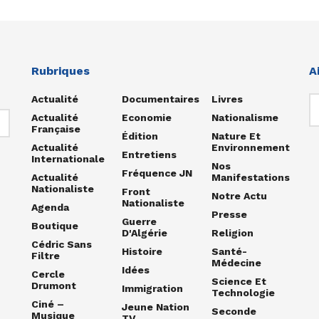
Rubriques
A
Actualité
Documentaires
Livres
Actualité
Economie
Nationalisme
Française
Édition
Nature Et
Actualité
Environnement
Entretiens
Internationale
Nos
Fréquence JN
Actualité
Manifestations
Nationaliste
Front
Notre Actu
Nationaliste
Agenda
Presse
Guerre
Boutique
D'Algérie
Religion
Cédric Sans
Histoire
Santé-
Filtre
Médecine
Idées
Cercle
Science Et
Drumont
Immigration
Technologie
Ciné –
Jeune Nation
Seconde
Musique
TV