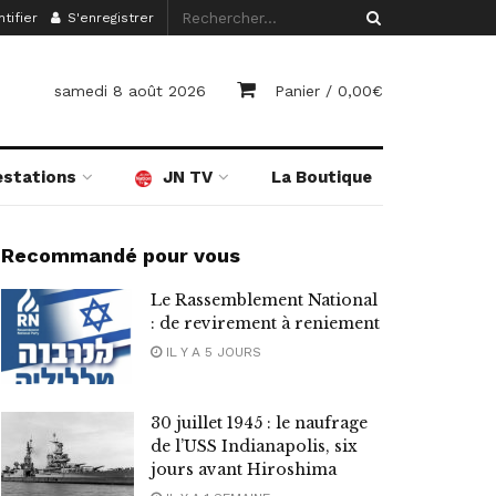
tifier
S'enregistrer
samedi 8 août 2026
Panier /
0,00
€
estations
JN TV
La Boutique
Recommandé pour vous
Le Rassemblement National
: de revirement à reniement
IL Y A 5 JOURS
30 juillet 1945 : le naufrage
de l’USS Indianapolis, six
jours avant Hiroshima