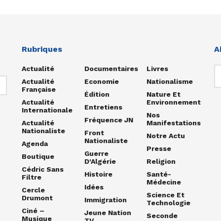
Rubriques
A
Actualité
Documentaires
Livres
Actualité
Economie
Nationalisme
Française
Édition
Nature Et
Actualité
Environnement
Entretiens
Internationale
Nos
Fréquence JN
Actualité
Manifestations
Nationaliste
Front
Notre Actu
Nationaliste
Agenda
Presse
Guerre
Boutique
D'Algérie
Religion
Cédric Sans
Histoire
Santé-
Filtre
Médecine
Idées
Cercle
Science Et
Drumont
Immigration
Technologie
Ciné –
Jeune Nation
Seconde
Musique
TV