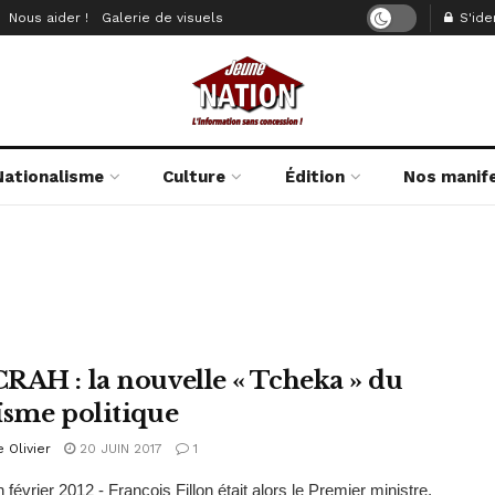
Nous aider !
Galerie de visuels
S'iden
Nationalisme
Culture
Édition
Nos manif
RAH : la nouvelle « Tcheka » du
ïsme politique
e Olivier
20 JUIN 2017
1
février 2012 - François Fillon était alors le Premier ministre,