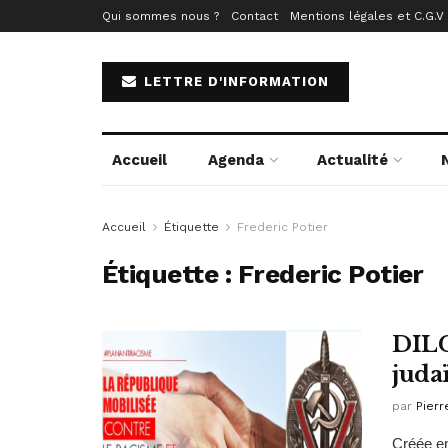
Qui sommes nous ?
Contact
Mentions légales et C.G.V
LETTRE D'INFORMATION
Accueil
Agenda
Actualité
Accueil
Étiquette
Frederic Potier
Étiquette :
Frederic Potier
DILC
juda
par
Pierr
Créée en 