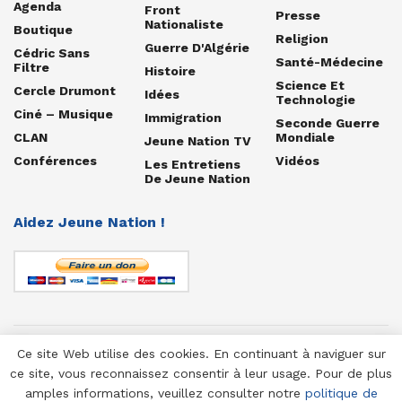
Agenda
Front
Presse
Nationaliste
Boutique
Religion
Guerre D'Algérie
Cédric Sans
Santé-Médecine
Filtre
Histoire
Science Et
Cercle Drumont
Idées
Technologie
Ciné – Musique
Immigration
Seconde Guerre
CLAN
Mondiale
Jeune Nation TV
Conférences
Vidéos
Les Entretiens
De Jeune Nation
Aidez Jeune Nation !
Ce site Web utilise des cookies. En continuant à naviguer sur
© 1958-2025 Jeune Nation
ce site, vous reconnaissez consentir à leur usage. Pour de plus
amples informations, veuillez consulter notre
politique de