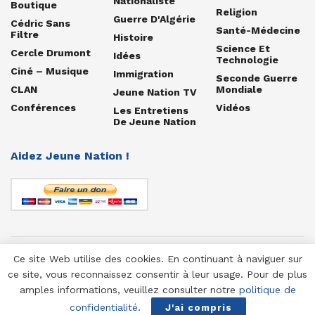
Nationaliste
Boutique
Religion
Guerre D'Algérie
Cédric Sans
Santé-Médecine
Filtre
Histoire
Science Et
Cercle Drumont
Idées
Technologie
Ciné – Musique
Immigration
Seconde Guerre
CLAN
Mondiale
Jeune Nation TV
Conférences
Vidéos
Les Entretiens
De Jeune Nation
Aidez Jeune Nation !
Ce site Web utilise des cookies. En continuant à naviguer sur
© 1958-2025 Jeune Nation
ce site, vous reconnaissez consentir à leur usage. Pour de plus
amples informations, veuillez consulter notre
politique de
confidentialité
.
J'ai compris