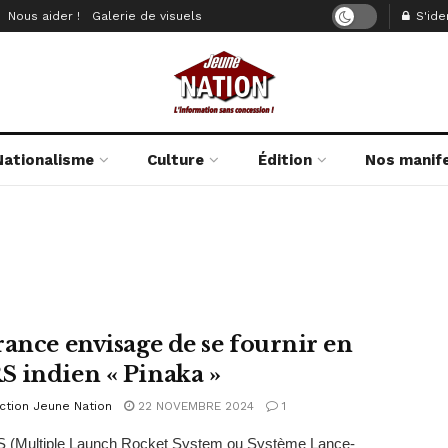
Nous aider !
Galerie de visuels
S'iden
Nationalisme
Culture
Édition
Nos manif
rance envisage de se fournir en
 indien « Pinaka »
ction Jeune Nation
22 NOVEMBRE 2024
1
 (Multiple Launch Rocket System ou Système Lance-