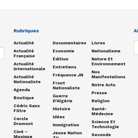
Rubriques
A
Actualité
Documentaires
Livres
Actualité
Economie
Nationalisme
Française
Édition
Nature Et
Actualité
Environnement
Entretiens
Internationale
Nos
Fréquence JN
Actualité
Manifestations
Nationaliste
Front
Notre Actu
Nationaliste
Agenda
Presse
Guerre
Boutique
D'Algérie
Religion
Cédric Sans
Histoire
Santé-
Filtre
Médecine
Idées
Cercle
Science Et
Drumont
Immigration
Technologie
Ciné –
Jeune Nation
Seconde
Musique
TV