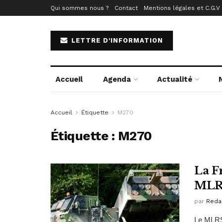
Qui sommes nous ?
Contact
Mentions légales et C.G.V
LETTRE D'INFORMATION
Accueil
Agenda
Actualité
Accueil
Étiquette
M270
Étiquette :
M270
La F
MLRS
par
Reda
Le MLRS