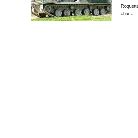
Roquette
char ...