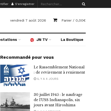
tifier
S'enregistrer
vendredi 7 août 2026
Panier /
0,00
€
estations
JN TV
La Boutique
Recommandé pour vous
Le Rassemblement National
: de revirement à reniement
IL Y A 4 JOURS
30 juillet 1945 : le naufrage
de l’USS Indianapolis, six
jours avant Hiroshima