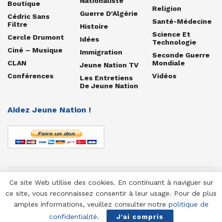
Nationaliste
Boutique
Religion
Guerre D'Algérie
Cédric Sans
Santé-Médecine
Filtre
Histoire
Science Et
Cercle Drumont
Idées
Technologie
Ciné – Musique
Immigration
Seconde Guerre
CLAN
Mondiale
Jeune Nation TV
Conférences
Vidéos
Les Entretiens
De Jeune Nation
Aidez Jeune Nation !
Ce site Web utilise des cookies. En continuant à naviguer sur
© 1958-2025 Jeune Nation
ce site, vous reconnaissez consentir à leur usage. Pour de plus
amples informations, veuillez consulter notre
politique de
confidentialité
.
J'ai compris