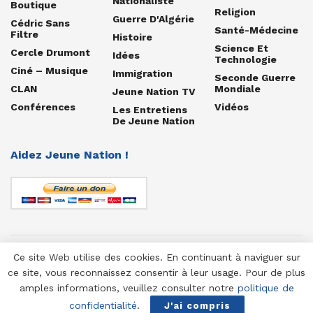
Nationaliste
Boutique
Religion
Guerre D'Algérie
Cédric Sans
Santé-Médecine
Filtre
Histoire
Science Et
Cercle Drumont
Idées
Technologie
Ciné – Musique
Immigration
Seconde Guerre
CLAN
Mondiale
Jeune Nation TV
Conférences
Vidéos
Les Entretiens
De Jeune Nation
Aidez Jeune Nation !
Ce site Web utilise des cookies. En continuant à naviguer sur
© 1958-2025 Jeune Nation
ce site, vous reconnaissez consentir à leur usage. Pour de plus
amples informations, veuillez consulter notre
politique de
confidentialité
.
J'ai compris