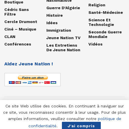
Nationaliste
Boutique
Religion
Guerre D'Algérie
Cédric Sans
Santé-Médecine
Filtre
Histoire
Science Et
Cercle Drumont
Idées
Technologie
Ciné – Musique
Immigration
Seconde Guerre
CLAN
Mondiale
Jeune Nation TV
Conférences
Vidéos
Les Entretiens
De Jeune Nation
Aidez Jeune Nation !
Ce site Web utilise des cookies. En continuant à naviguer sur
© 1958-2025 Jeune Nation
ce site, vous reconnaissez consentir à leur usage. Pour de plus
amples informations, veuillez consulter notre
politique de
confidentialité
.
J'ai compris