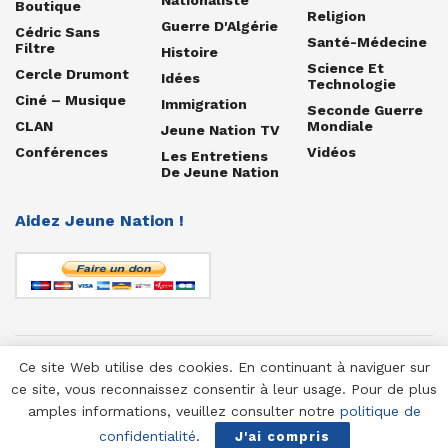
Boutique
Religion
Guerre D'Algérie
Cédric Sans
Santé-Médecine
Filtre
Histoire
Science Et
Cercle Drumont
Idées
Technologie
Ciné – Musique
Immigration
Seconde Guerre
CLAN
Mondiale
Jeune Nation TV
Conférences
Vidéos
Les Entretiens
De Jeune Nation
Aidez Jeune Nation !
Ce site Web utilise des cookies. En continuant à naviguer sur
© 1958-2025 Jeune Nation
ce site, vous reconnaissez consentir à leur usage. Pour de plus
amples informations, veuillez consulter notre
politique de
confidentialité
.
J'ai compris