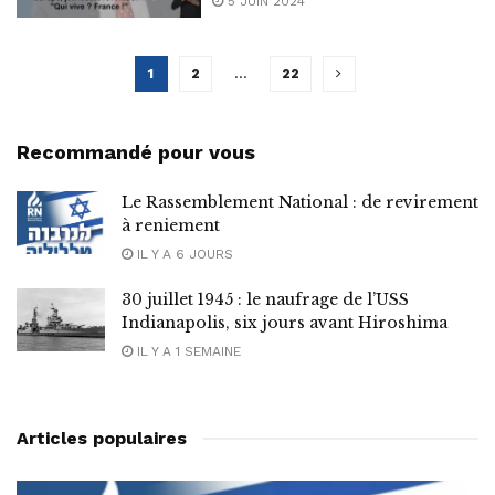
5 JUIN 2024
1
2
…
22
Recommandé pour vous
Le Rassemblement National : de revirement
à reniement
IL Y A 6 JOURS
30 juillet 1945 : le naufrage de l’USS
Indianapolis, six jours avant Hiroshima
IL Y A 1 SEMAINE
Articles populaires