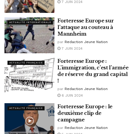
7 JUIN 2024
Forteresse Europe sur
ACTUALITÉ INTERNATIONALE
l’attaque au couteau à
Mannheim
par
Redaction Jeune Nation
7 JUIN 2024
Forteresse Europe :
ACTUALITÉ FRANÇAISE
L’immigration, c’est l’armée
de réserve du grand capital
!
par
Redaction Jeune Nation
6 JUIN 2024
Forteresse Europe : le
ACTUALITÉ FRANÇAISE
deuxième clip de
campagne
par
Redaction Jeune Nation