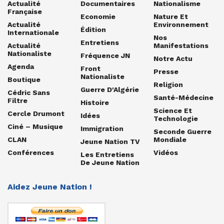
Actualité
Documentaires
Nationalisme
Française
Economie
Nature Et
Actualité
Environnement
Édition
Internationale
Nos
Entretiens
Actualité
Manifestations
Nationaliste
Fréquence JN
Notre Actu
Agenda
Front
Presse
Nationaliste
Boutique
Religion
Guerre D'Algérie
Cédric Sans
Santé-Médecine
Filtre
Histoire
Science Et
Cercle Drumont
Idées
Technologie
Ciné – Musique
Immigration
Seconde Guerre
CLAN
Mondiale
Jeune Nation TV
Conférences
Vidéos
Les Entretiens
De Jeune Nation
Aidez Jeune Nation !