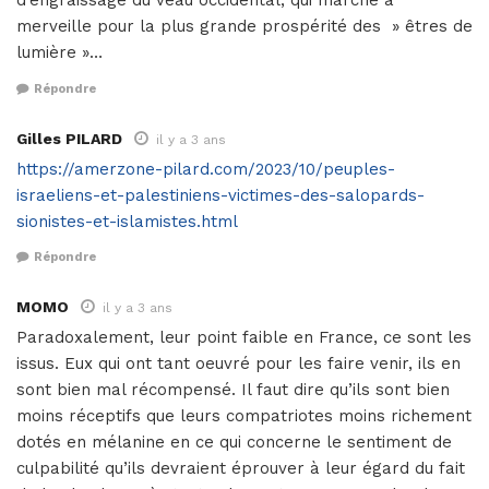
d’engraissage du veau occidental, qui marche à
merveille pour la plus grande prospérité des » êtres de
lumière »…
Répondre
Gilles PILARD
il y a 3 ans
https://amerzone-pilard.com/2023/10/peuples-
israeliens-et-palestiniens-victimes-des-salopards-
sionistes-et-islamistes.html
Répondre
MOMO
il y a 3 ans
Paradoxalement, leur point faible en France, ce sont les
issus. Eux qui ont tant oeuvré pour les faire venir, ils en
sont bien mal récompensé. Il faut dire qu’ils sont bien
moins réceptifs que leurs compatriotes moins richement
dotés en mélanine en ce qui concerne le sentiment de
culpabilité qu’ils devraient éprouver à leur égard du fait