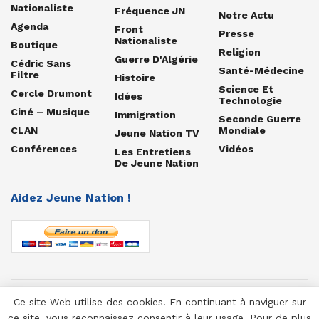
Nationaliste
Fréquence JN
Notre Actu
Agenda
Front
Presse
Nationaliste
Boutique
Religion
Guerre D'Algérie
Cédric Sans
Santé-Médecine
Filtre
Histoire
Science Et
Cercle Drumont
Idées
Technologie
Ciné – Musique
Immigration
Seconde Guerre
CLAN
Mondiale
Jeune Nation TV
Conférences
Vidéos
Les Entretiens
De Jeune Nation
Aidez Jeune Nation !
Ce site Web utilise des cookies. En continuant à naviguer sur
© 1958-2025 Jeune Nation
ce site, vous reconnaissez consentir à leur usage. Pour de plus