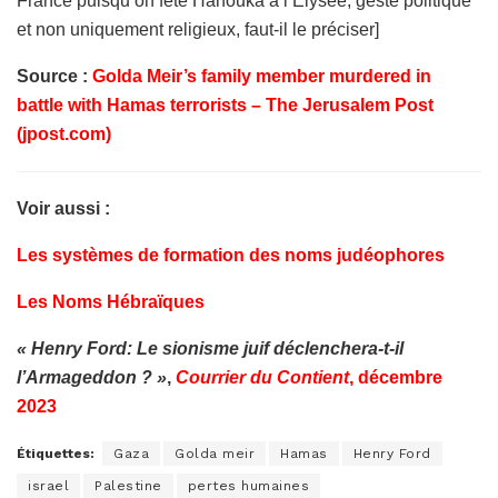
France puisqu’on fête Hanouka à l’Élysée, geste politique
et non uniquement religieux, faut-il le préciser]
Source :
Golda Meir’s family member murdered in
battle with Hamas terrorists – The Jerusalem Post
(jpost.com)
Voir aussi :
Les systèmes de formation des noms judéophores
Les Noms Hébraïques
« Henry Ford: Le sionisme juif déclenchera-t-il
l’Armageddon ? »
,
Courrier du Contient
, décembre
2023
Étiquettes:
Gaza
Golda meir
Hamas
Henry Ford
israel
Palestine
pertes humaines