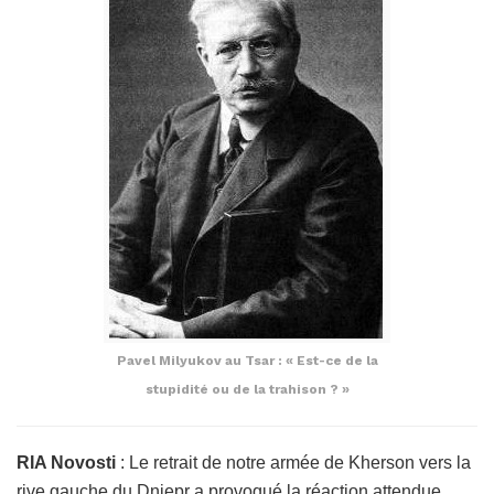
Pavel Milyukov au Tsar : « Est-ce de la
stupidité ou de la trahison ? »
RIA Novosti
: Le retrait de notre armée de Kherson vers la
rive gauche du Dniepr a provoqué la réaction attendue