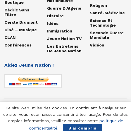
Nationaliste
Boutique
Religion
Guerre D'Algérie
Cédric Sans
Santé-Médecine
Filtre
Histoire
Science Et
Cercle Drumont
Idées
Technologie
Ciné – Musique
Immigration
Seconde Guerre
CLAN
Mondiale
Jeune Nation TV
Conférences
Vidéos
Les Entretiens
De Jeune Nation
Aidez Jeune Nation !
Ce site Web utilise des cookies. En continuant à naviguer sur
© 1958-2025 Jeune Nation
ce site, vous reconnaissez consentir à leur usage. Pour de plus
amples informations, veuillez consulter notre
politique de
confidentialité
.
J'ai compris