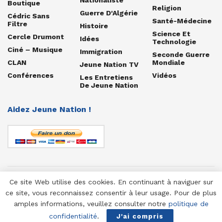
Boutique
Religion
Guerre D'Algérie
Cédric Sans
Santé-Médecine
Filtre
Histoire
Science Et
Cercle Drumont
Idées
Technologie
Ciné – Musique
Immigration
Seconde Guerre
CLAN
Mondiale
Jeune Nation TV
Conférences
Vidéos
Les Entretiens
De Jeune Nation
Aidez Jeune Nation !
Ce site Web utilise des cookies. En continuant à naviguer sur
© 1958-2025 Jeune Nation
ce site, vous reconnaissez consentir à leur usage. Pour de plus
amples informations, veuillez consulter notre
politique de
confidentialité
.
J'ai compris