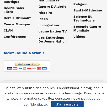
Nationaliste
Boutique
Religion
Guerre D'Algérie
Cédric Sans
Santé-Médecine
Filtre
Histoire
Science Et
Cercle Drumont
Idées
Technologie
Ciné – Musique
Immigration
Seconde Guerre
CLAN
Mondiale
Jeune Nation TV
Conférences
Vidéos
Les Entretiens
De Jeune Nation
Aidez Jeune Nation !
Ce site Web utilise des cookies. En continuant à naviguer sur
© 1958-2025 Jeune Nation
ce site, vous reconnaissez consentir à leur usage. Pour de plus
amples informations, veuillez consulter notre
politique de
confidentialité
.
J'ai compris