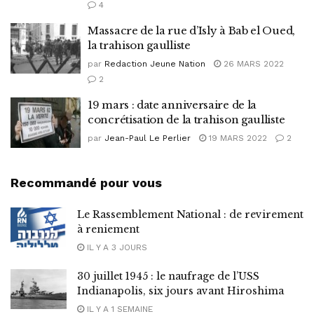
4
Massacre de la rue d’Isly à Bab el Oued,
la trahison gaulliste
par
Redaction Jeune Nation
26 MARS 2022
2
19 mars : date anniversaire de la
concrétisation de la trahison gaulliste
par
Jean-Paul Le Perlier
19 MARS 2022
2
Recommandé pour vous
Le Rassemblement National : de revirement
à reniement
IL Y A 3 JOURS
30 juillet 1945 : le naufrage de l’USS
Indianapolis, six jours avant Hiroshima
IL Y A 1 SEMAINE