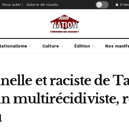
Nous aider !
Galerie de visuels
S'iden
Nationalisme
Culture
Édition
Nos manif
nelle et raciste de T
n multirécidiviste, r
u