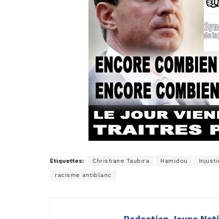
Étiquettes:
Christiane Taubira
Hamidou
Injust
racisme antiblanc
Redaction Jeune Nat