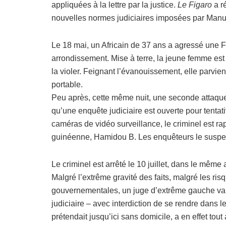
appliquées à la lettre par la justice.
Le Figaro
a r
nouvelles normes judiciaires imposées par Manuel
Le 18 mai, un Africain de 37 ans a agressé une 
arrondissement. Mise à terre, la jeune femme est
la violer. Feignant l’évanouissement, elle parvie
portable.
Peu après, cette même nuit, une seconde attaque s
qu’une enquête judiciaire est ouverte pour tenta
caméras de vidéo surveillance, le criminel est rapi
guinéenne, Hamidou B. Les enquêteurs le suspec
Le criminel est arrêté le 10 juillet, dans le mêm
Malgré l’extrême gravité des faits, malgré les ri
gouvernementales, un juge d’extrême gauche va po
judiciaire – avec interdiction de se rendre dans l
prétendait jusqu’ici sans domicile, a en effet tout