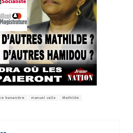
ice bananière
manuel valls
Mathilde
ion