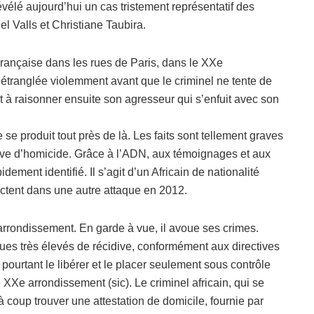
évélé aujourd’hui un cas tristement représentatif des
 Valls et Christiane Taubira.
Française dans les rues de Paris, dans le XXe
 étranglée violemment avant que le criminel ne tente de
nt à raisonner ensuite son agresseur qui s’enfuit avec son
e produit tout près de là. Les faits sont tellement graves
tive d’homicide. Grâce à l’ADN, aux témoignages et aux
dement identifié. Il s’agit d’un Africain de nationalité
tent dans une autre attaque en 2012.
e arrondissement. En garde à vue, il avoue ses crimes.
sques très élevés de récidive, conformément aux directives
urtant le libérer et le placer seulement sous contrôle
e XXe arrondissement (sic). Le criminel africain, qui se
 à coup trouver une attestation de domicile, fournie par