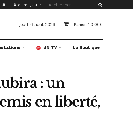
tifier
S'enregistrer
jeudi 6 août 2026
Panier /
0,00
€
estations
JN TV
La Boutique
aubira : un
emis en liberté,