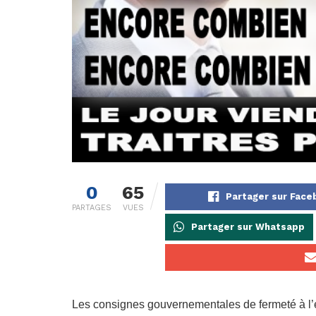
0
65
Partager sur Face
PARTAGES
VUES
Partager sur Whatsapp
Les consignes gouvernementales de fermeté à l’ég