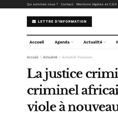
Qui sommes nous ?
Contact
Mentions légales et C.G.V
LETTRE D'INFORMATION
Accueil
Agenda
Actualité
Accueil
Actualité
Actualité française
La justice crimi
criminel africai
viole à nouvea