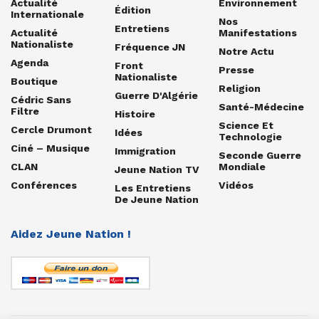
Actualité
Environnement
Édition
Internationale
Nos
Entretiens
Actualité
Manifestations
Nationaliste
Fréquence JN
Notre Actu
Agenda
Front
Presse
Nationaliste
Boutique
Religion
Guerre D'Algérie
Cédric Sans
Santé-Médecine
Filtre
Histoire
Science Et
Cercle Drumont
Idées
Technologie
Ciné – Musique
Immigration
Seconde Guerre
CLAN
Mondiale
Jeune Nation TV
Conférences
Vidéos
Les Entretiens
De Jeune Nation
Aidez Jeune Nation !