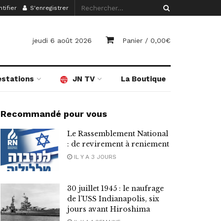
tifier
S'enregistrer
jeudi 6 août 2026
Panier /
0,00
€
estations
JN TV
La Boutique
Recommandé pour vous
Le Rassemblement National
: de revirement à reniement
IL Y A 3 JOURS
30 juillet 1945 : le naufrage
de l’USS Indianapolis, six
jours avant Hiroshima