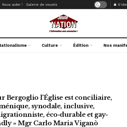
Nous aider !
Galerie de visuels
S'iden
Nationalisme
Culture
Édition
Nos manif
r Bergoglio l’Église est conciliaire,
énique, synodale, inclusive,
grationniste, éco-durable et gay-
ndly » Mgr Carlo Maria Viganò