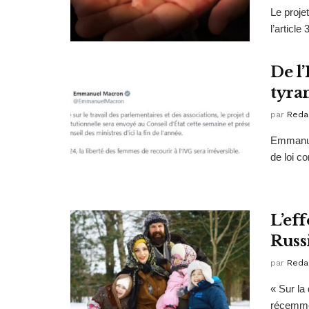
Le proje
l’article
De l’
tyra
par
Reda
Emmanuel
de loi co
L’ef
Russ
par
Reda
« Sur la
récemmen