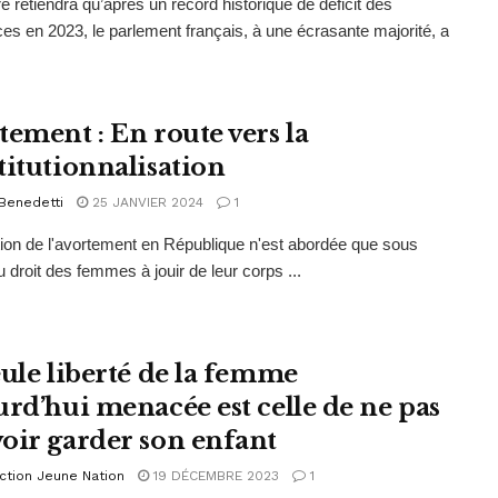
re retiendra qu’après un record historique de déficit des
es en 2023, le parlement français, à une écrasante majorité, a
tement : En route vers la
titutionnalisation
Benedetti
25 JANVIER 2024
1
ion de l'avortement en République n'est abordée que sous
u droit des femmes à jouir de leur corps ...
eule liberté de la femme
urd’hui menacée est celle de ne pas
oir garder son enfant
ction Jeune Nation
19 DÉCEMBRE 2023
1