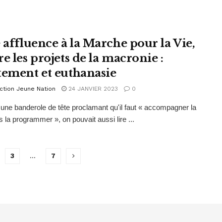
e affluence à la Marche pour la Vie,
e les projets de la macronie :
tement et euthanasie
ction Jeune Nation
24 JANVIER 2023
0
 une banderole de tête proclamant qu'il faut « accompagner la
s la programmer », on pouvait aussi lire ...
3
…
7