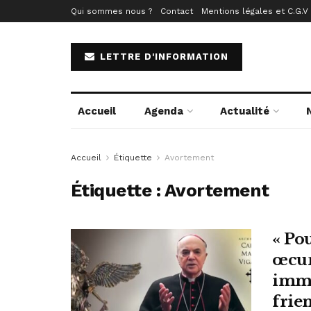
Qui sommes nous ?
Contact
Mentions légales et C.G.V
LETTRE D'INFORMATION
Accueil
Agenda
Actualité
Accueil
Étiquette
Avortement
Étiquette :
Avortement
« Pou
œcum
immi
frie