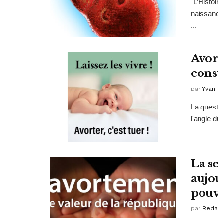
"L’Histoi
naissanc
...
Avor
cons
par
Yvan 
La quest
l'angle d
La s
aujo
pouv
par
Reda