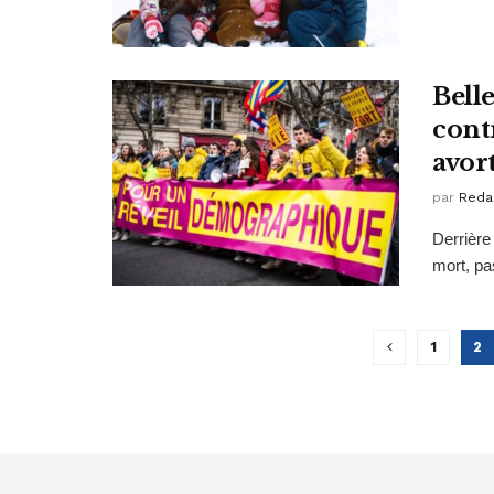
Bell
contr
avor
par
Reda
Derrière
mort, pa
1
2