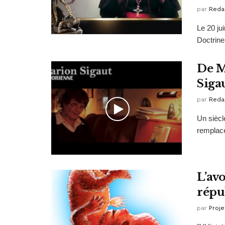
par
Reda
Le 20 ju
Doctrine 
De M
Siga
par
Reda
Un siècl
remplace
L’av
répu
par
Proje