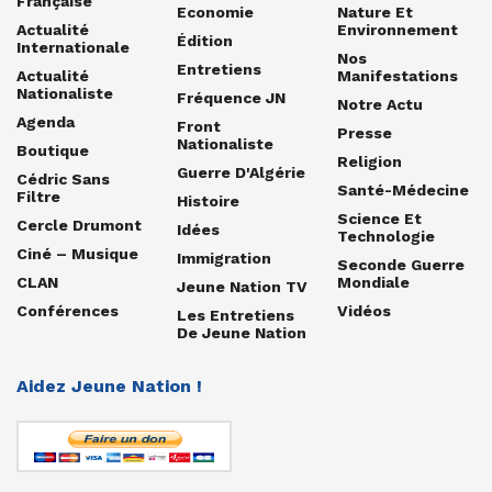
Française
Economie
Nature Et
Actualité
Environnement
Édition
Internationale
Nos
Entretiens
Actualité
Manifestations
Nationaliste
Fréquence JN
Notre Actu
Agenda
Front
Presse
Nationaliste
Boutique
Religion
Guerre D'Algérie
Cédric Sans
Santé-Médecine
Filtre
Histoire
Science Et
Cercle Drumont
Idées
Technologie
Ciné – Musique
Immigration
Seconde Guerre
CLAN
Mondiale
Jeune Nation TV
Conférences
Vidéos
Les Entretiens
De Jeune Nation
Aidez Jeune Nation !