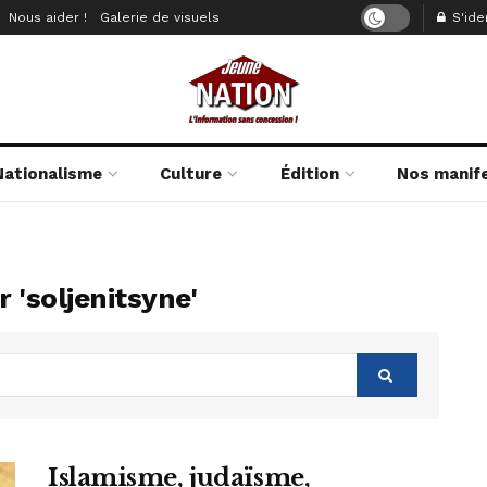
Nous aider !
Galerie de visuels
S'iden
Nationalisme
Culture
Édition
Nos manif
 'soljenitsyne'
Islamisme, judaïsme,