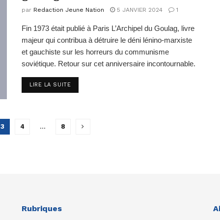
par
Redaction Jeune Nation
5 JANVIER 2024
1
Fin 1973 était publié à Paris L’Archipel du Goulag, livre
majeur qui contribua à détruire le déni lénino-marxiste
et gauchiste sur les horreurs du communisme
soviétique. Retour sur cet anniversaire incontournable.
DETAILS
LIRE LA SUITE
3
4
…
8
Rubriques
A