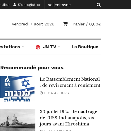
tifier
S'enregistrer
vendredi 7 août 2026
Panier /
0,00
€
estations
JN TV
La Boutique
Recommandé pour vous
Le Rassemblement National
: de revirement à reniement
IL Y A 4 JOURS
30 juillet 1945 : le naufrage
de l’USS Indianapolis, six
jours avant Hiroshima