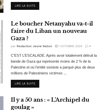
DETAILS
LIRE LA SUITE
Le boucher Netanyahu va-t-il
faire du Liban un nouveau
Gaza ?
par
Redaction Jeune Nation
1 OCTOBRE 2024
4
C’EST L’ESCALADE. Après avoir totalement détruit la
bande de Gaza qui représente moins de 2 % de la
Palestine et où l’entité sioniste a parqué plus de deux
millions de Palestiniens victimes ...
DETAILS
LIRE LA SUITE
Il y a 50 ans : « L’Archipel du
goulag »