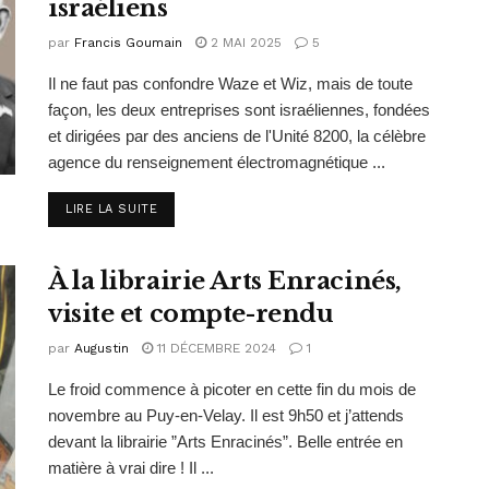
israéliens
par
Francis Goumain
2 MAI 2025
5
Il ne faut pas confondre Waze et Wiz, mais de toute
façon, les deux entreprises sont israéliennes, fondées
et dirigées par des anciens de l'Unité 8200, la célèbre
agence du renseignement électromagnétique ...
DETAILS
LIRE LA SUITE
À la librairie Arts Enracinés,
visite et compte-rendu
par
Augustin
11 DÉCEMBRE 2024
1
Le froid commence à picoter en cette fin du mois de
novembre au Puy-en-Velay. Il est 9h50 et j’attends
devant la librairie ”Arts Enracinés”. Belle entrée en
matière à vrai dire ! Il ...